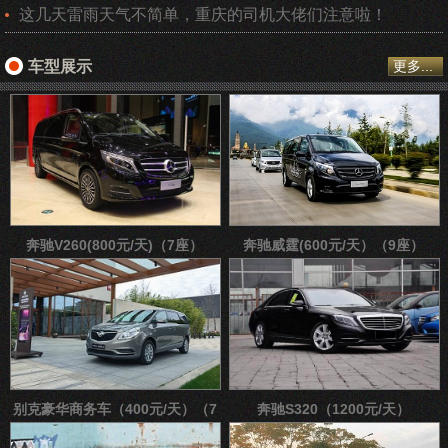
这几天雷雨天气不简单，重庆的司机大佬们注意啦！
车型展示
更多...
奔驰V260(800元/天)（7座）
奔驰威霆(600元/天）（9座）
别克豪华商务车（400元/天）（7
奔驰S320（1200元/天）
座）