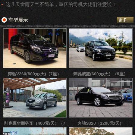
这几天雷雨天气不简单，重庆的司机大佬们注意啦！
车型展示
更多...
奔驰V260(800元/天)（7座）
奔驰威霆(600元/天）（9座）
别克豪华商务车（400元/天）（7
奔驰S320（1200元/天）
座）