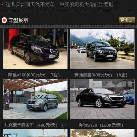
这几天雷雨天气不简单，重庆的司机大佬们注意啦！
车型展示
更多...
奔驰V260(800元/天)（7座）
奔驰威霆(600元/天）（9座）
别克豪华商务车（400元/天）（7
奔驰S320（1200元/天）
座）