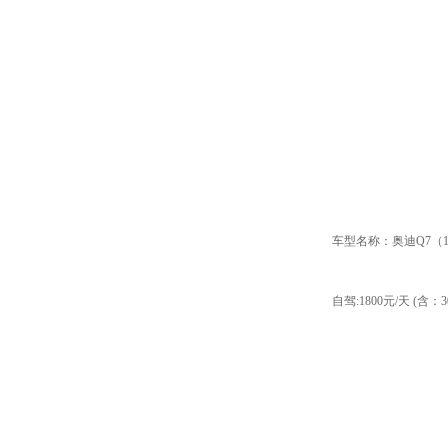
车型名称：奥迪Q7（18
自驾:1800元/天 (