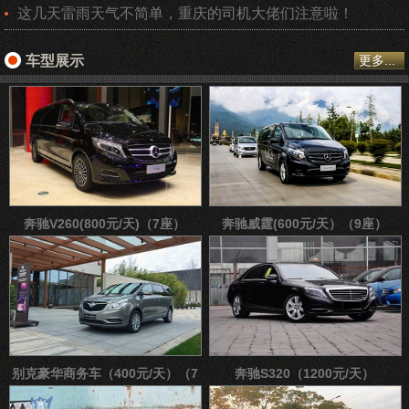
这几天雷雨天气不简单，重庆的司机大佬们注意啦！
车型展示
更多...
奔驰V260(800元/天)（7座）
奔驰威霆(600元/天）（9座）
别克豪华商务车（400元/天）（7
奔驰S320（1200元/天）
座）